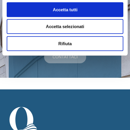
progetto da
Accetta tutti
realizzare?
Accetta selezionati
Rifiuta
CONTATTACI