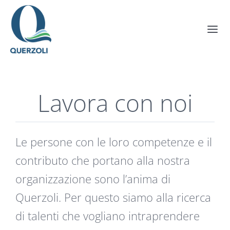
Salta
al
Tog
contenuto
Nav
Azienda
Lavora con noi
Soluzioni
Realizzazioni
Le persone con le loro competenze e il
contributo che portano alla nostra
News
organizzazione sono l’anima di
Querzoli. Per questo siamo alla ricerca
Contatti
di talenti che vogliano intraprendere